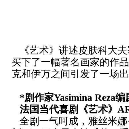
《艺术》讲述皮肤科大夫
买下了一幅著名画家的作品
克和伊万之间引发了一场出
*
剧作家
Y
asimina
R
eza
法国当代喜剧
《
艺术
》A
全剧一气呵成，雅丝米娜·雷